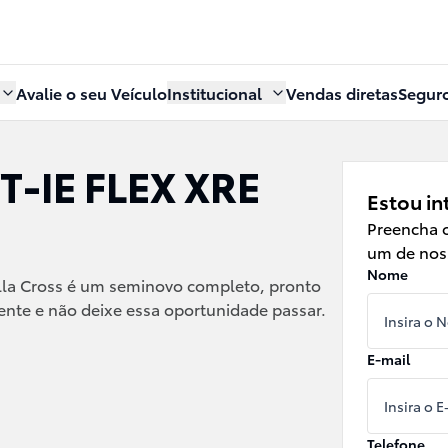
Avalie o seu Veículo
Institucional
Vendas diretas
Segur
VT-IE FLEX XRE
Estou in
Preencha o
um de noss
Nome
la Cross
é um seminovo completo, pronto
ente e não deixe essa oportunidade passar.
E-mail
Telefone