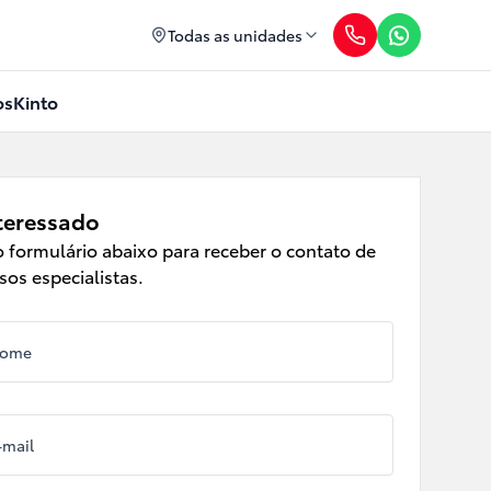
Todas as unidades
os
Kinto
teressado
 formulário abaixo para receber o contato de
os especialistas.