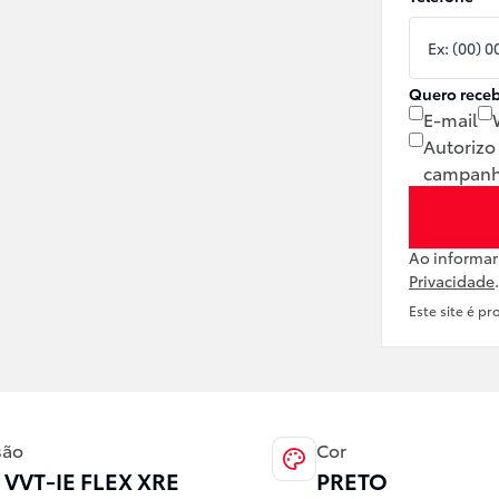
Quero receb
E-mail
Autorizo
campanh
Ao informa
Privacidade
.
Este site é p
são
Cor
0 VVT-IE FLEX XRE
PRETO