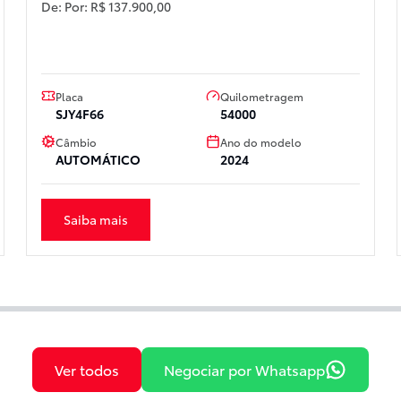
De:
Por:
R$ 137.900,00
Placa
Quilometragem
SJY4F66
54000
Câmbio
Ano do modelo
AUTOMÁTICO
2024
Saiba mais
Ver todos
Negociar por Whatsapp