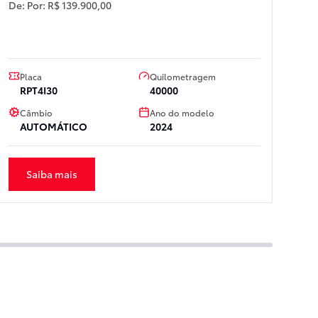
De:
Por:
R$ 139.900,00
A
De
Placa
Quilometragem
P
RPT4I30
40000
Câmbio
Ano do modelo
AUTOMÁTICO
2024
Saiba mais