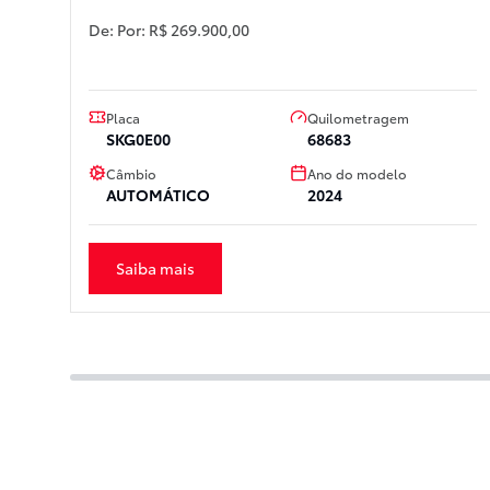
De:
Por:
R$ 269.900,00
Placa
Quilometragem
SKG0E00
68683
Câmbio
Ano do modelo
AUTOMÁTICO
2024
Saiba mais