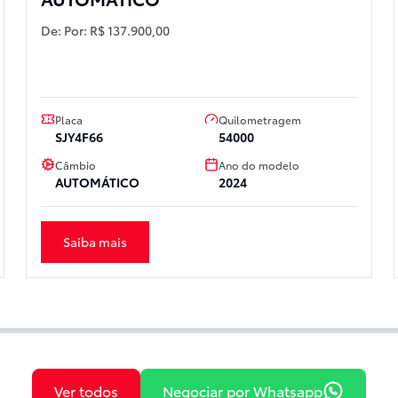
De:
Por:
R$ 137.900,00
Placa
Quilometragem
SJY4F66
54000
Câmbio
Ano do modelo
AUTOMÁTICO
2024
Saiba mais
Ver todos
Negociar por Whatsapp