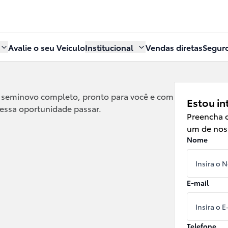
Avalie o seu Veículo
Institucional
Vendas diretas
Segur
 seminovo completo, pronto para você e com
Estou in
 essa oportunidade passar.
Preencha o
um de noss
Nome
E-mail
Telefone