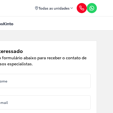
Todas as unidades
os
Kinto
teressado
 formulário abaixo para receber o contato de
os especialistas.