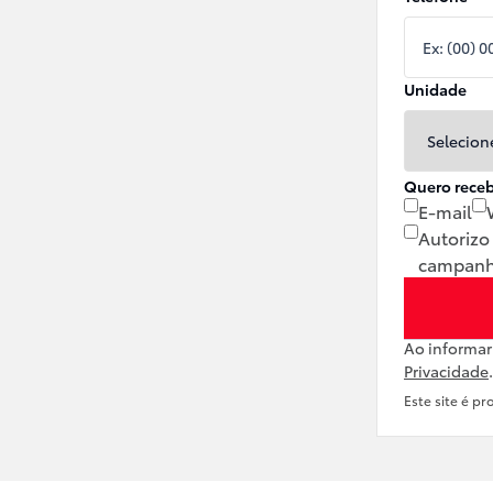
Unidade
Quero receb
E-mail
Autorizo
campanh
Ao informa
Privacidade
.
Este site é p