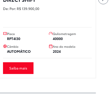
I
De:
Por:
R$ 139.900,00
A
De
Placa
Quilometragem
P
RPT4I30
40000
Câmbio
Ano do modelo
AUTOMÁTICO
2024
Saiba mais