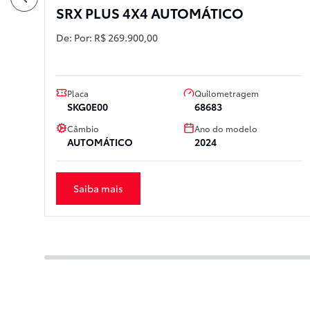
SRX PLUS 4X4 AUTOMÁTICO
De:
Por:
R$ 269.900,00
Placa
Quilometragem
SKG0E00
68683
Câmbio
Ano do modelo
AUTOMÁTICO
2024
Saiba mais