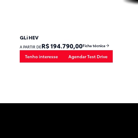
GLi HEV
R$ 194.790,00
Ficha técnica
A PARTIR DE
Tenho interesse
Agendar Test Drive