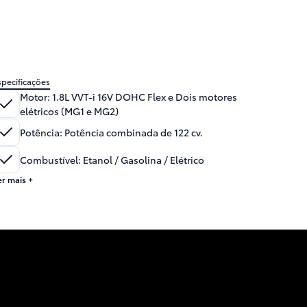
specificações
Motor
:
1.8L VVT-i 16V DOHC Flex e Dois motores
elétricos (MG1 e MG2)
Potência
:
Potência combinada de 122 cv.
Combustível
:
Etanol / Gasolina / Elétrico
er mais +