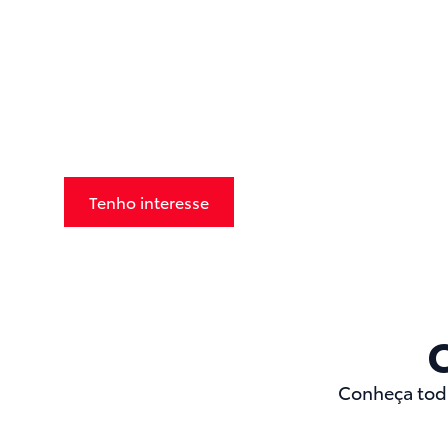
Corolla Hybrid 2026
Tenho interesse
Agendar Test Drive
Conheça toda