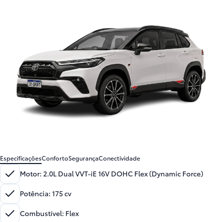
Especificações
Conforto
Segurança
Conectividade
Motor
:
2.0L Dual VVT-iE 16V DOHC Flex (Dynamic Force)
Potência
:
175 cv
Combustível
:
Flex