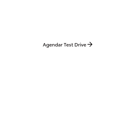
Agende seu test drive e sinta de perto toda a
tecnologia, conforto e performance do Novo Corolla
2026 em cada detalhe da direção.
Agendar Test Drive