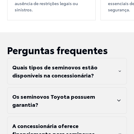
ausência de restrições legais ou
essenciais 
sinistros.
segurança.
Perguntas frequentes
Quais tipos de seminovos estão
disponíveis na concessionária?
Os seminovos Toyota possuem
garantia?
A concessionária oferece
financiamento para seminovos