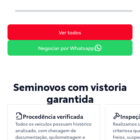
Ver todos
Negociar por Whatsapp
Seminovos com vistoria
garantida
Procedência verificada
Inspeç
Todos os veículos possuem histórico
Realizamos u
analisado, com checagem de
criteriosa qu
documentação, quilometragem e
freios, susp